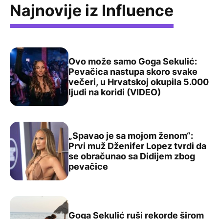
Najnovije iz Influence
Ovo može samo Goga Sekulić:
Pevačica nastupa skoro svake
večeri, u Hrvatskoj okupila 5.000
Ovo može samo Goga Sekulić: Pevačica nastupa skoro sva
ljudi na koridi (VIDEO)
„Spavao je sa mojom ženom“:
Prvi muž Dženifer Lopez tvrdi da
se obračunao sa Didijem zbog
„Spavao je sa mojom ženom“: Prvi muž Dženifer Lopez t
pevačice
Goga Sekulić ruši rekorde širom