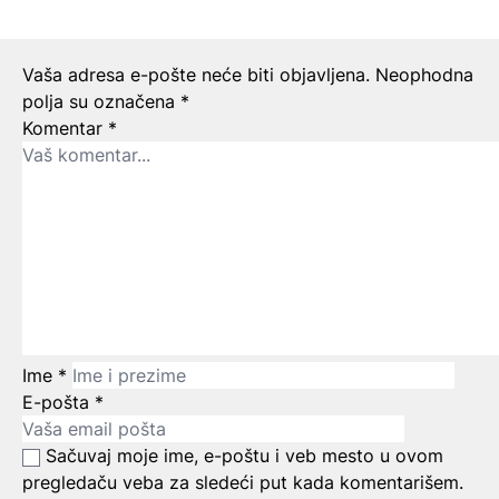
Ostavite odgovor
Vaša adresa e-pošte neće biti objavljena.
Neophodna
polja su označena
*
Komentar
*
Ime
*
E-pošta
*
Sačuvaj moje ime, e-poštu i veb mesto u ovom
pregledaču veba za sledeći put kada komentarišem.