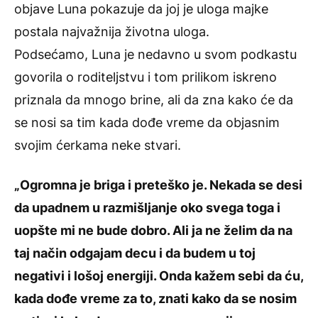
objave Luna pokazuje da joj je uloga majke
postala najvažnija životna uloga.
Podsećamo, Luna je nedavno u svom podkastu
govorila o roditeljstvu i tom prilikom iskreno
priznala da mnogo brine, ali da zna kako će da
se nosi sa tim kada dođe vreme da objasnim
svojim ćerkama neke stvari.
„Ogromna je briga i preteško je. Nekada se desi
da upadnem u razmišljanje oko svega toga i
uopšte mi ne bude dobro. Ali ja ne želim da na
taj način odgajam decu i da budem u toj
negativi i lošoj energiji. Onda kažem sebi da ću,
kada dođe vreme za to, znati kako da se nosim