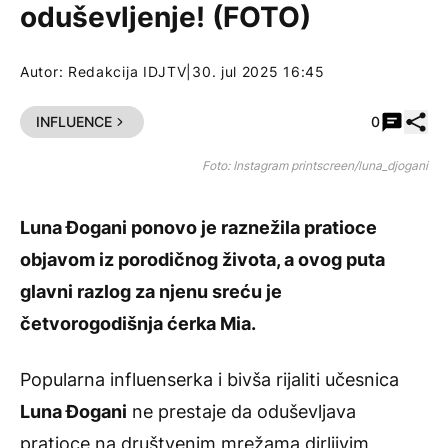
oduševljenje! (FOTO)
Autor:
Redakcija IDJTV
|
30. jul 2025 16:45
Pode
INFLUENCE
0
Foto: Instagram printscreen/luna_djogani
Luna Đogani ponovo je raznežila pratioce
objavom iz porodičnog života, a ovog puta
glavni razlog za njenu sreću je
četvorogodišnja ćerka Mia.
Popularna influenserka i bivša rijaliti učesnica
Luna Đogani
ne prestaje da oduševljava
pratioce na društvenim mrežama dirljivim