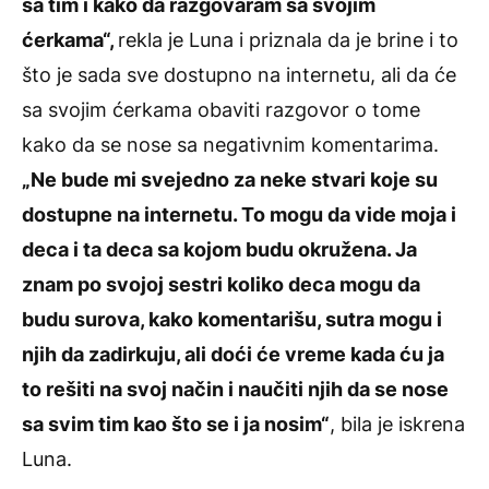
sa tim i kako da razgovaram sa svojim
ćerkama“,
rekla je Luna i priznala da je brine i to
što je sada sve dostupno na internetu, ali da će
sa svojim ćerkama obaviti razgovor o tome
kako da se nose sa negativnim komentarima.
„Ne bude mi svejedno za neke stvari koje su
dostupne na internetu. To mogu da vide moja i
deca i ta deca sa kojom budu okružena. Ja
znam po svojoj sestri koliko deca mogu da
budu surova, kako komentarišu, sutra mogu i
njih da zadirkuju, ali doći će vreme kada ću ja
to rešiti na svoj način i naučiti njih da se nose
sa svim tim kao što se i ja nosim“
, bila je iskrena
Luna.