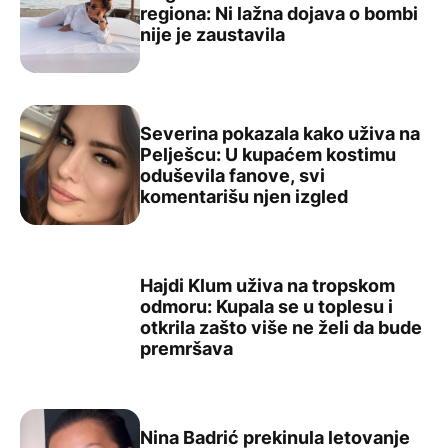
regiona: Ni lažna dojava o bombi
Goga Sekulić ruši rekorde širom regiona: Ni lažna dojava
nije je zaustavila
Severina pokazala kako uživa na
Pelješcu: U kupaćem kostimu
oduševila fanove, svi
Severina pokazala kako uživa na Pelješcu: U kupaćem ko
komentarišu njen izgled
Hajdi Klum uživa na tropskom
odmoru: Kupala se u toplesu i
otkrila zašto više ne želi da bude
Hajdi Klum uživa na tropskom odmoru: Kupala se u toples
premršava
Nina Badrić prekinula letovanje