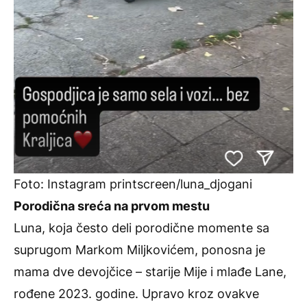
Foto: Instagram printscreen/luna_djogani
Porodična sreća na prvom mestu
Luna, koja često deli porodične momente sa
suprugom Markom Miljkovićem, ponosna je
mama dve devojčice – starije Mije i mlađe Lane,
rođene 2023. godine. Upravo kroz ovakve