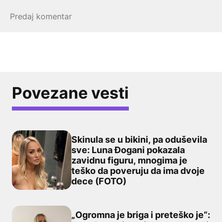
Povezane vesti
Skinula se u bikini, pa oduševila
sve: Luna Đogani pokazala
zavidnu figuru, mnogima je
Skinula se u bikini, pa oduševila sve: Luna Đogani pok
teško da poveruju da ima dvoje
dece (FOTO)
„Ogromna je briga i preteško je“: