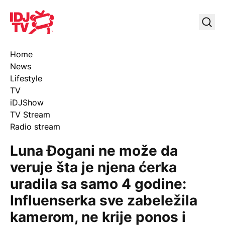
IDJ TV
Uklj
Home
News
Lifestyle
TV
iDJShow
TV Stream
Radio stream
Luna Đogani ne može da
veruje šta je njena ćerka
uradila sa samo 4 godine:
Influenserka sve zabeležila
kamerom, ne krije ponos i