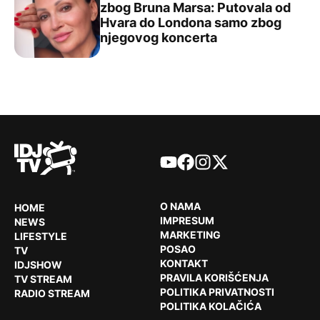
zbog Bruna Marsa: Putovala od
Hvara do Londona samo zbog
Nina Badrić prekinula letovanje zbog Bruna Marsa: Pu
njegovog koncerta
YouTube
Facebook
Instagram
X
O NAMA
HOME
IMPRESUM
NEWS
MARKETING
LIFESTYLE
POSAO
TV
KONTAKT
IDJSHOW
PRAVILA KORIŠĆENJA
TV STREAM
POLITIKA PRIVATNOSTI
RADIO STREAM
POLITIKA KOLAČIĆA