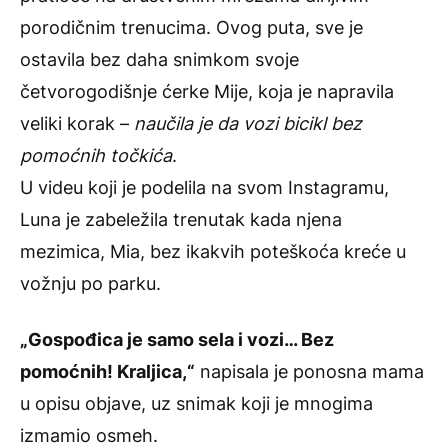
porodičnim trenucima. Ovog puta, sve je
ostavila bez daha snimkom svoje
četvorogodišnje ćerke Mije, koja je napravila
veliki korak –
naučila je da vozi bicikl bez
pomoćnih točkića
.
U videu koji je podelila na svom Instagramu,
Luna je zabeležila trenutak kada njena
mezimica, Mia, bez ikakvih poteškoća kreće u
vožnju po parku.
„Gospođica je samo sela i vozi… Bez
pomoćnih! Kraljica,“
napisala je ponosna mama
u opisu objave, uz snimak koji je mnogima
izmamio osmeh.