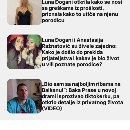
Luna Đogani otkrila kako se nosi
sa greškama iz prošlosti,
„Ogromna je briga i preteško je“: Luna Đogani otkrila ka
priznala kako to utiče na njenu
porodicu
Luna Đogani i Anastasija
Ražnatović su živele zajedno:
Kako je došlo do prekida
Luna Đogani i Anastasija Ražnatović su živele zajedno: K
prijateljstva i kakav je bio život
u vili poznate porodice?
„Bio sam sa najboljim ribama na
Balkanu!“: Baka Prase u novoj
drami isprozivao tiktokerku, pa
„Bio sam sa najboljim ribama na Balkanu!“: Baka Prase u 
otkrio detalje iz privatnog života
(VIDEO)